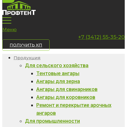
Меню
+7 (3412) 55-35-20
ПОЛУЧИТЬ КП
Продукция
Для сельского хозяйства
Тентовые ангары
Ангары для зерна
Ангары для свинарников
Ангары для коровников
Ремонт и перекрытие арочных
ангаров
Для промышленности