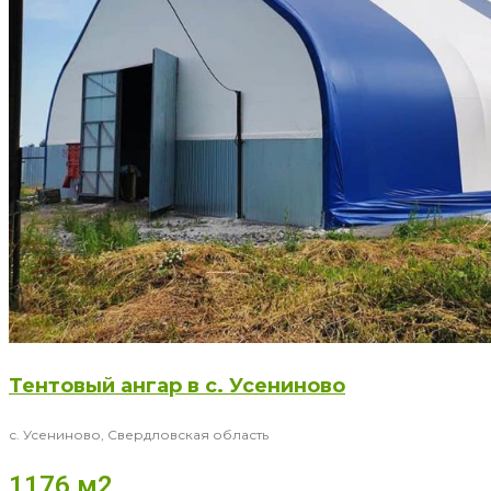
Тентовый ангар в с. Усениново
с. Усениново, Свердловская область
1176 м2