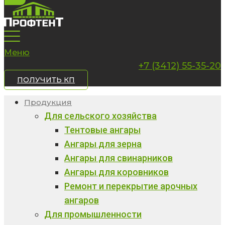
Меню
+7 (3412) 55-35-20
ПОЛУЧИТЬ КП
Продукция
Для сельского хозяйства
Тентовые ангары
Ангары для зерна
Ангары для свинарников
Ангары для коровников
Ремонт и перекрытие арочных
ангаров
Для промышленности