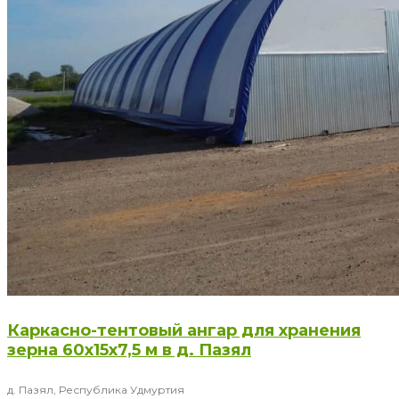
Каркасно-тентовый ангар для хранения
зерна 60x15x7,5 м в д. Пазял
д. Пазял, Республика Удмуртия