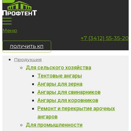
Меню
+7 (3412) 55-35-20
ПОЛУЧИТЬ КП
Продукция
Для сельского хозяйства
Тентовые ангары
Ангары для зерна
Ангары для свинарников
Ангары для коровников
Ремонт и перекрытие арочных
ангаров
Для промышленности